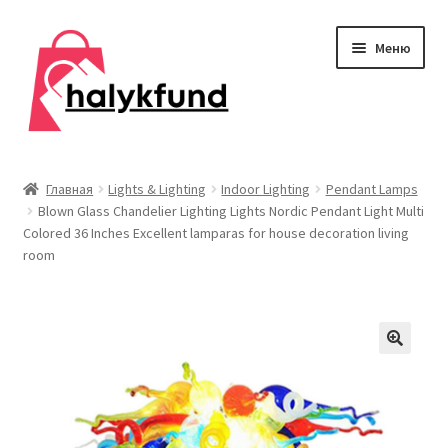
Перейти
Перейти
Меню
к
к
навигации
содержимому
Развер
Обувь
вложен
Главная
Lights & Lighting
Indoor Lighting
Pendant Lamps
меню
Blown Glass Chandelier Lighting Lights Nordic Pendant Light Multi
Главная
Colored 36 Inches Excellent lamparas for house decoration living
room
О нас
Контакты
Развер
Дом и сад
вложен
меню
Развер
Одежда
вложен