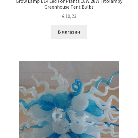
Grow Lamp E14 Led For Plants 18W 28W Fitolampy
Greenhouse Tent Bulbs
€
10,23
В магазин