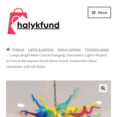
Перейти
Перейти
Меню
к
к
навигации
содержимому
Развер
Обувь
вложен
Главная
Lights & Lighting
Indoor Lighting
Pendant Lamps
меню
Lamps Bright Multi Colored Hanging Chandeliers Lights Modern
Главная
Art Decor Restaurant Hotel Home Indoor Suspention Glass
Chandelier with LED Bulbs
О нас
Контакты
Развер
Дом и сад
вложен
меню
Развер
Одежда
вложен