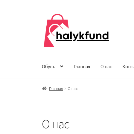
Перейти
Перейти
к
к
навигации
содержимому
Обувь
Главная
О нас
Конт
Главная
О нас
О нас