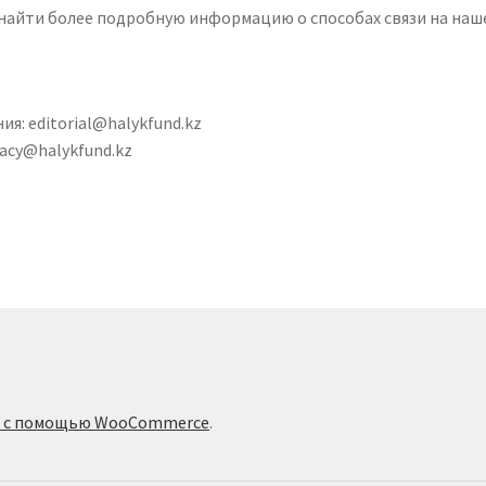
 найти более подробную информацию о способах связи на наш
ния:
editorial@halykfund.kz
vacy@halykfund.kz
о с помощью WooCommerce
.