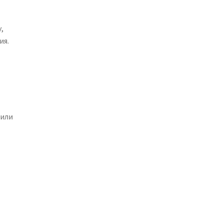
,
ия.
 или