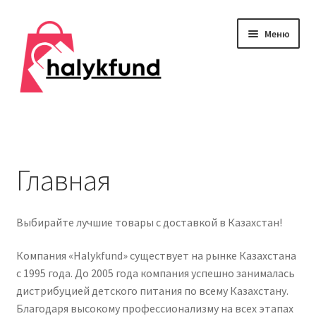
Перейти
Перейти
Меню
к
к
навигации
содержимому
Развер
Обувь
вложен
меню
Главная
Главная
О нас
Выбирайте лучшие товары с доставкой в Казахстан!
Контакты
Компания «Halykfund» существует на рынке Казахстана
Развер
Дом и сад
с 1995 года. До 2005 года компания успешно занималась
вложен
дистрибуцией детского питания по всему Казахстану.
меню
Развер
Одежда
Благодаря высокому профессионализму на всех этапах
вложен