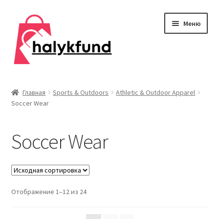
Перейти
Перейти
Меню
к
к
навигации
содержимому
Развер
Обувь
вложен
Главная
Sports & Outdoors
Athletic & Outdoor Apparel
меню
Soccer Wear
Главная
О нас
Soccer Wear
Контакты
Развер
Дом и сад
вложен
Отображение 1–12 из 24
меню
Развер
Одежда
вложен