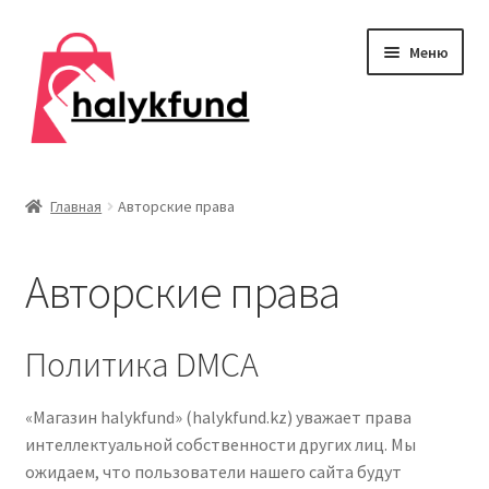
Перейти
Перейти
Меню
к
к
навигации
содержимому
Развер
Обувь
вложен
Главная
Авторские права
меню
Главная
Авторские права
О нас
Контакты
Политика DMCA
Развер
Дом и сад
«Магазин halykfund» (halykfund.kz) уважает права
вложен
интеллектуальной собственности других лиц. Мы
меню
Развер
Одежда
ожидаем, что пользователи нашего сайта будут
вложен