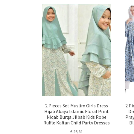
2 Pieces Set Muslim Girls Dress
2 P
Hijab Abaya Islamic Floral Print
Dr
Niqab Burqa Jilbab Kids Robe
Pra
Ruffle Kaftan Child Party Dresses
Bl
€
26,81