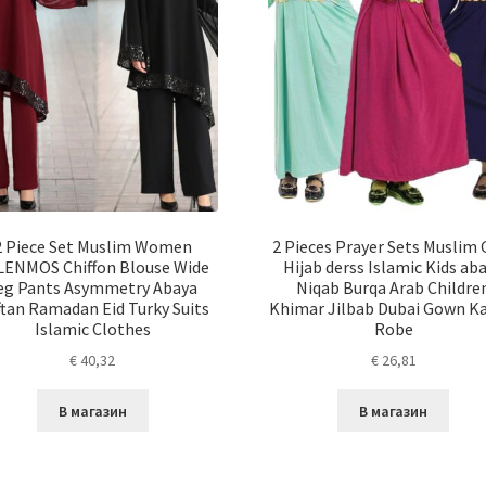
2 Piece Set Muslim Women
2 Pieces Prayer Sets Muslim G
LENMOS Chiffon Blouse Wide
Hijab derss Islamic Kids ab
eg Pants Asymmetry Abaya
Niqab Burqa Arab Childre
tan Ramadan Eid Turky Suits
Khimar Jilbab Dubai Gown Ka
Islamic Clothes
Robe
€
40,32
€
26,81
В магазин
В магазин