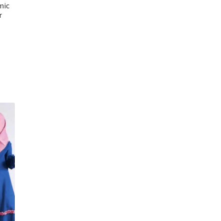
mic
r