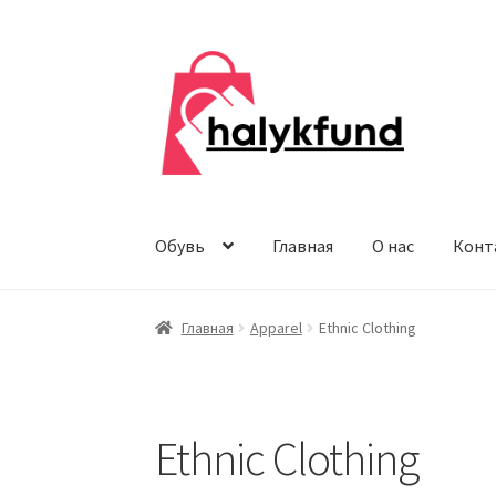
Перейти
Перейти
к
к
навигации
содержимому
Обувь
Главная
О нас
Конт
Главная
Apparel
Ethnic Clothing
Ethnic Clothing