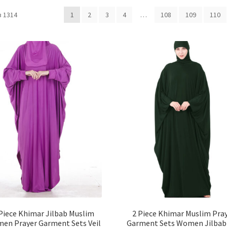
 1314
1
2
3
4
…
108
109
110
Piece Khimar Jilbab Muslim
2 Piece Khimar Muslim Pra
en Prayer Garment Sets Veil
Garment Sets Women Jilbab 