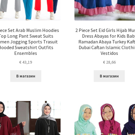
iece Set Arab Muslim Hoodies
2 Piece Set Eid Girls Hijab M
Top Long Pant Sweat Suits
Dress Abayas for Kids Bab
men Jogging Sports Trasuit
Ramadan Abaya Turkey Kaf
Hooded Sweatshirt Outfits
Dubai Caftan Islamic Cloth
Ensembles
Vestidos
€
43,19
€
28,66
В магазин
В магазин