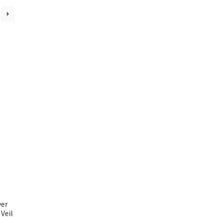
yer
Veil