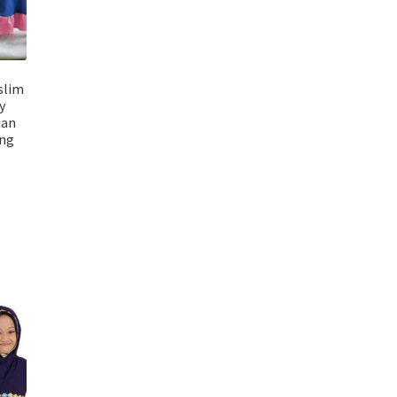
uslim
y
tan
ing