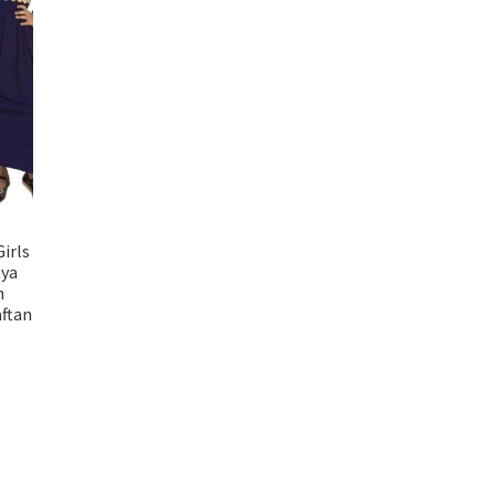
irls
aya
n
ftan