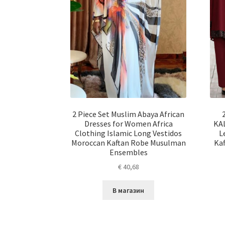
2 Piece Set Muslim Abaya African
Dresses for Women Africa
KA
Clothing Islamic Long Vestidos
L
Moroccan Kaftan Robe Musulman
Kaf
Ensembles
€
40,68
В магазин