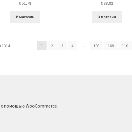
€
51,78
€
38,82
В магазин
В магазин
 1314
1
2
3
4
…
108
109
110
о с помощью WooCommerce
.