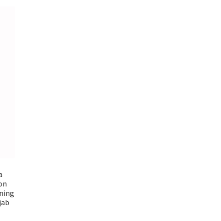
a
on
ning
jab