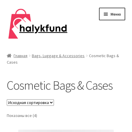
Перейти
Перейти
Меню
к
к
навигации
содержимому
Развер
Обувь
вложен
Главная
Bags, Luggage & Accessories
Cosmetic Bags &
меню
Cases
Главная
О нас
Cosmetic Bags & Cases
Контакты
Развер
Дом и сад
вложен
Показаны все (4)
меню
Развер
Одежда
вложен