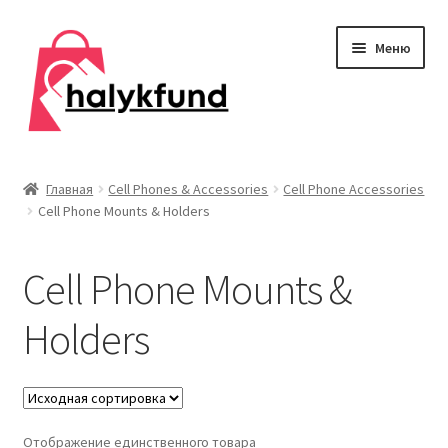
Перейти
Перейти
Меню
к
к
навигации
содержимому
Развер
Обувь
вложен
Главная
Cell Phones & Accessories
Cell Phone Accessories
меню
Cell Phone Mounts & Holders
Главная
О нас
Cell Phone Mounts &
Контакты
Holders
Развер
Дом и сад
вложен
меню
Развер
Одежда
Отображение единственного товара
вложен