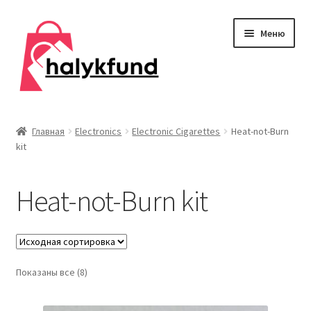
Перейти
Перейти
Меню
к
к
навигации
содержимому
Развер
Обувь
вложен
Главная
Electronics
Electronic Cigarettes
Heat-not-Burn
меню
kit
Главная
О нас
Heat-not-Burn kit
Контакты
Развер
Дом и сад
вложен
Показаны все (8)
меню
Развер
Одежда
вложен