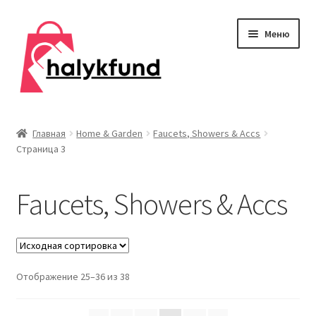
Перейти
Перейти
Меню
к
к
навигации
содержимому
Развер
Обувь
вложен
Главная
Home & Garden
Faucets, Showers & Accs
меню
Страница 3
Главная
О нас
Faucets, Showers & Accs
Контакты
Развер
Дом и сад
вложен
Отображение 25–36 из 38
меню
Faucets, Showers & Accs