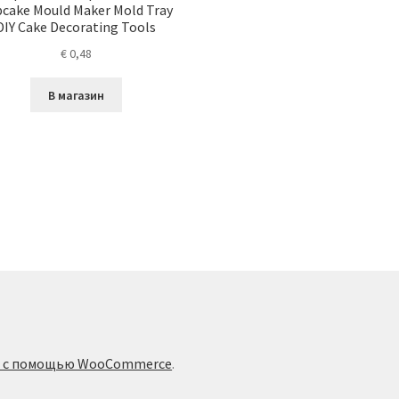
cake Mould Maker Mold Tray
DIY Cake Decorating Tools
€
0,48
В магазин
о с помощью WooCommerce
.