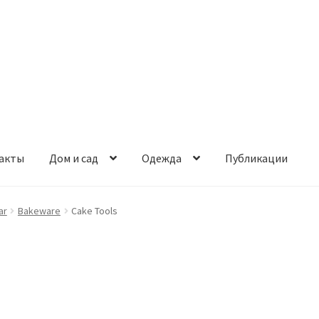
акты
Дом и сад
Одежда
Публикации
ar
Bakeware
Cake Tools