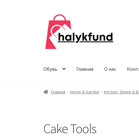
Перейти
Перейти
к
к
навигации
содержимому
Обувь
Главная
О нас
Конт
Главная
Home & Garden
Kitchen, Dining & B
Cake Tools