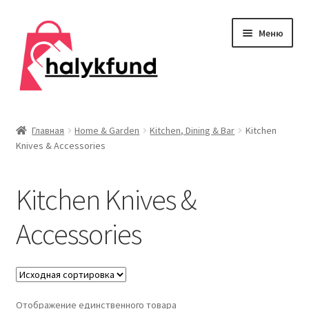
Перейти
Перейти
Меню
к
к
навигации
содержимому
Развер
Обувь
вложен
Главная
Home & Garden
Kitchen, Dining & Bar
Kitchen
меню
Knives & Accessories
Главная
О нас
Kitchen Knives &
Контакты
Accessories
Развер
Дом и сад
вложен
меню
Развер
Одежда
Отображение единственного товара
вложен