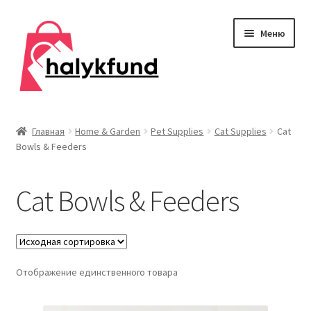
Перейти
Перейти
Меню
к
к
навигации
содержимому
Развер
Обувь
вложен
Главная
Home & Garden
Pet Supplies
Cat Supplies
Cat
меню
Bowls & Feeders
Главная
О нас
Cat Bowls & Feeders
Контакты
Развер
Дом и сад
вложен
Отображение единственного товара
меню
Развер
Одежда
вложен