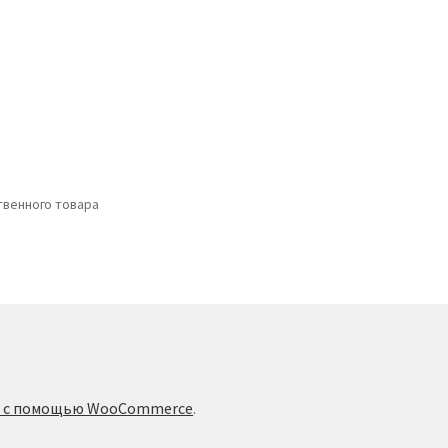
венного товара
о с помощью WooCommerce
.