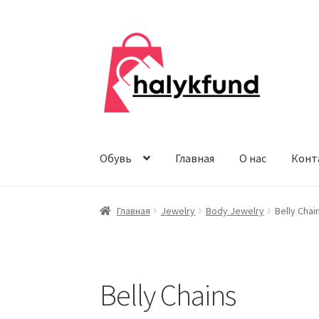
Перейти
Перейти
к
к
навигации
содержимому
Обувь
Главная
О нас
Конт
Главная
Jewelry
Body Jewelry
Belly Chai
Belly Chains