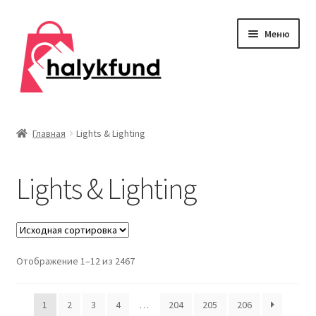
Перейти
Перейти
Меню
к
к
навигации
содержимому
Развер
Обувь
вложен
Главная
Lights & Lighting
меню
Главная
Lights & Lighting
О нас
Контакты
Развер
Отображение 1–12 из 2467
Дом и сад
вложен
меню
Развер
Одежда
1
2
3
4
…
204
205
206
вложен