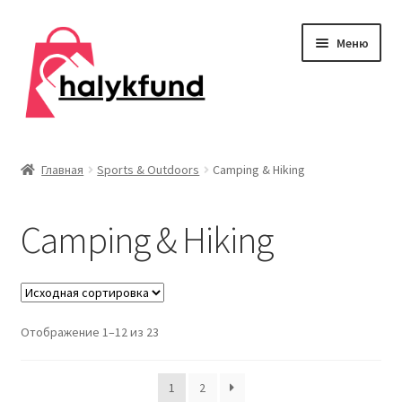
Перейти
Перейти
Меню
к
к
навигации
содержимому
Развер
Обувь
вложен
Главная
Sports & Outdoors
Camping & Hiking
меню
Главная
Camping & Hiking
О нас
Контакты
Развер
Отображение 1–12 из 23
Дом и сад
вложен
меню
Развер
Одежда
1
2
вложен