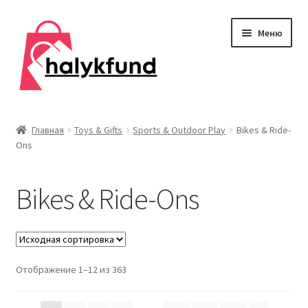
Перейти
Перейти
Меню
к
к
навигации
содержимому
Развер
Обувь
вложен
Главная
Toys & Gifts
Sports & Outdoor Play
Bikes & Ride-
меню
Ons
Главная
О нас
Bikes & Ride-Ons
Контакты
Развер
Дом и сад
вложен
Отображение 1–12 из 363
меню
Развер
Одежда
вложен