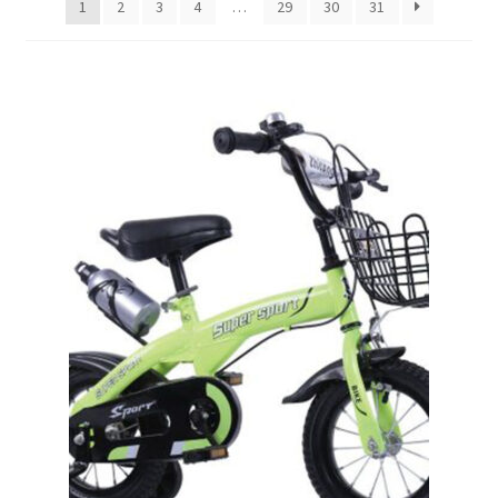
1
2
3
4
…
29
30
31
меню
Публикации