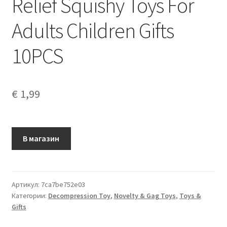
Relief Squishy Toys For
Adults Children Gifts
10PCS
€
1,99
В магазин
Артикул:
7ca7be752e03
Категории:
Decompression Toy
,
Novelty & Gag Toys
,
Toys &
Gifts