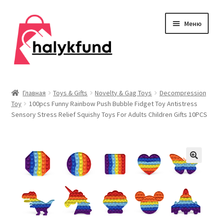
Перейти
Перейти
Меню
к
к
навигации
содержимому
Развер
Обувь
вложен
Главная
Toys & Gifts
Novelty & Gag Toys
Decompression
меню
Toy
100pcs Funny Rainbow Push Bubble Fidget Toy Antistress
Главная
Sensory Stress Relief Squishy Toys For Adults Children Gifts 10PCS
О нас
Контакты
Развер
Дом и сад
вложен
меню
Развер
Одежда
вложен