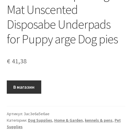
Mat Unscented
Disposabe Underpads
for Puppy arge Dog pies
€
41,38
В магазин
Артикул:
3ac3e6a5e6ae
Категории:
Dog Supplies
,
Home & Garden
,
kennels & pens
,
Pet
Supplies