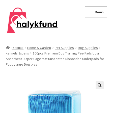
Перейти
Перейти
Меню
к
к
навигации
содержимому
Развер
Обувь
вложен
Главная
Home & Garden
Pet Supplies
Dog Supplies
меню
kennels & pens
100pcs Premium Dog Training Pee Pads Utra
Главная
Absorbent Diaper Cage Mat Unscented Disposabe Underpads for
Puppy arge Dog pies
О нас
Контакты
Развер
Дом и сад
вложен
меню
Развер
Одежда
вложен