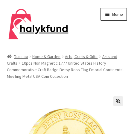
Перейти
Перейти
Меню
к
к
навигации
содержимому
Развер
Обувь
вложен
Главная
Home & Garden
Arts, Crafts & Gifts
Arts and
меню
Crafts
10pcs Non Magnetic 1777 United States History
Главная
Commemorative Craft Badge Betsy Ross Flag Emorial Continental
Meeting Metal USA Coin Collection
О нас
Контакты
Развер
Дом и сад
вложен
меню
Развер
Одежда
вложен