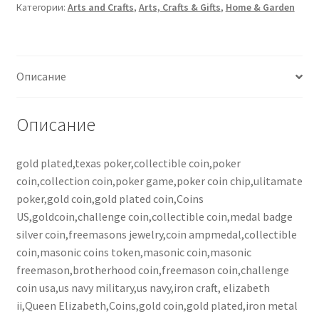
Категории:
Arts and Crafts
,
Arts, Crafts & Gifts
,
Home & Garden
Описание
Описание
gold plated,texas poker,collectible coin,poker
coin,collection coin,poker game,poker coin chip,ulitamate
poker,gold coin,gold plated coin,Coins
US,goldcoin,challenge coin,collectible coin,medal badge
silver coin,freemasons jewelry,coin ampmedal,collectible
coin,masonic coins token,masonic coin,masonic
freemason,brotherhood coin,freemason coin,challenge
coin usa,us navy military,us navy,iron craft, elizabeth
ii,Queen Elizabeth,Coins,gold coin,gold plated,iron metal