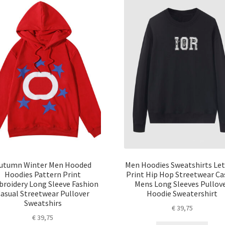
utumn Winter Men Hooded
Men Hoodies Sweatshirts Let
Hoodies Pattern Print
Print Hip Hop Streetwear Ca
roidery Long Sleeve Fashion
Mens Long Sleeves Pullov
asual Streetwear Pullover
Hoodie Sweatershirt
Sweatshirs
€
39,75
€
39,75