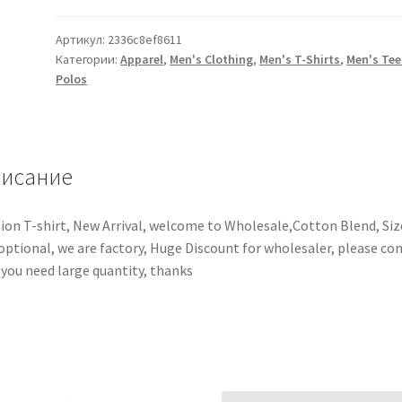
Артикул:
2336c8ef8611
Категории:
Apparel
,
Men's Clothing
,
Men's T-Shirts
,
Men's Tee
Polos
исание
ion T-shirt, New Arrival, welcome to Wholesale,Cotton Blend, Siz
optional, we are factory, Huge Discount for wholesaler, please co
f you need large quantity, thanks