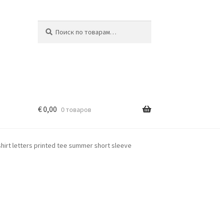
Искать:
Поиск
€
0,00
0 товаров
shirt letters printed tee summer short sleeve