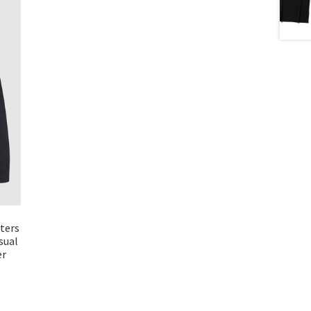
ters
sual
er