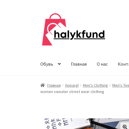
Перейти
Перейти
к
к
навигации
содержимому
Обувь
Главная
О нас
Конт
Главная
Apparel
Men's Clothing
Men's Tee
women sweater street wear clothing