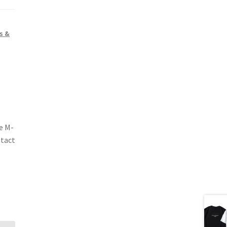
s &
e M-
ntact