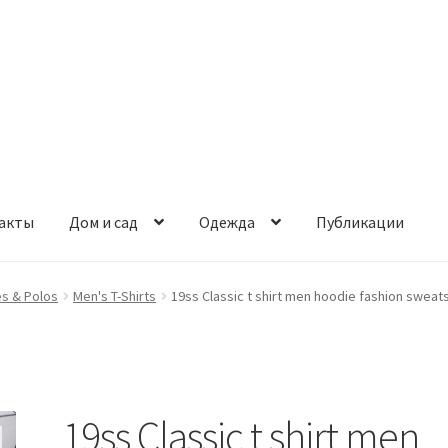
акты
Дом и сад
Одежда
Публикации
s & Polos
Men's T-Shirts
19ss Classic t shirt men hoodie fashion sweat
19ss Classic t shirt men