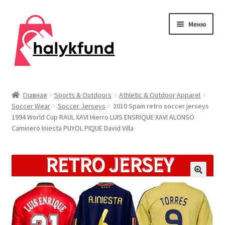
Перейти
Перейти
Меню
к
к
навигации
содержимому
Развер
Обувь
вложен
Главная
Sports & Outdoors
Athletic & Outdoor Apparel
меню
Soccer Wear
Soccer Jerseys
2010 Spain retro soccer jerseys
Главная
1994 World Cup RAUL XAVI Hierro LUIS ENSRIQUE XAVI ALONSO
Caminero Iniesta PUYOL PIQUE David Villa
О нас
Контакты
Развер
Дом и сад
вложен
меню
Развер
Одежда
вложен