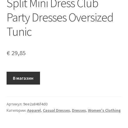
Split Mini Dress Club
Party Dresses Oversized
Tunic
€
29,85
В магазин
Артикул:
9ee2a846f4d0
Категории:
Apparel
,
Casual Dresses
,
Dresses
,
Women's Clothing