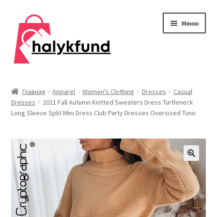
Перейти
Перейти
Меню
к
к
навигации
содержимому
Развер
Обувь
вложен
Главная
Apparel
Women's Clothing
Dresses
Casual
меню
Dresses
2021 Fall Autumn Knitted Sweaters Dress Turtleneck
Главная
Long Sleeve Split Mini Dress Club Party Dresses Oversized Tunic
О нас
Контакты
Развер
Дом и сад
вложен
меню
Развер
Одежда
вложен