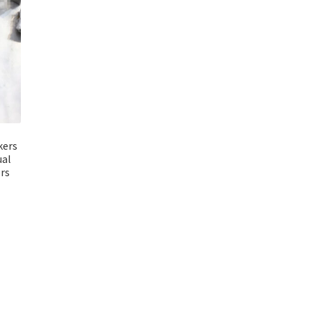
kers
ual
ers