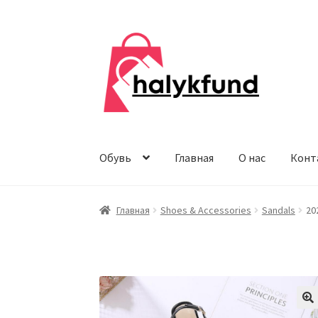
Перейти
Перейти
к
к
навигации
содержимому
Обувь
Главная
О нас
Конт
Главная
Shoes & Accessories
Sandals
20