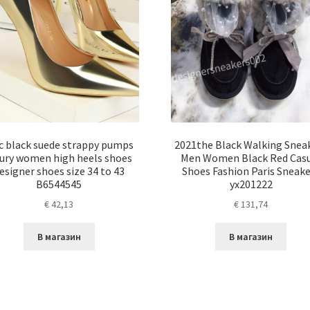
c black suede strappy pumps
2021the Black Walking Snea
xury women high heels shoes
Men Women Black Red Cas
esigner shoes size 34 to 43
Shoes Fashion Paris Sneak
B6544545
yx201222
€
42,13
€
131,74
В магазин
В магазин