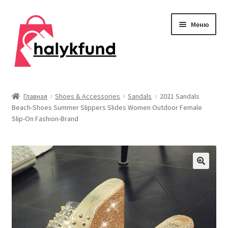
Перейти
Перейти
Меню
к
к
навигации
содержимому
Развер
Обувь
вложен
Главная
Shoes & Accessories
Sandals
2021 Sandals
меню
Beach-Shoes Summer Slippers Slides Women Outdoor Female
Главная
Slip-On Fashion-Brand
О нас
Контакты
Развер
Дом и сад
вложен
меню
Развер
Одежда
вложен