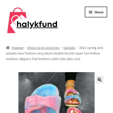
Перейти
Перейти
Меню
к
к
навигации
содержимому
Развер
Обувь
вложен
Главная
Shoes & Accessories
Sandals
2021 spring and
меню
autumn new fashion sexy plush double buckle open toe hollow
Главная
outdoor slippers Flat bottom solid color plus size
О нас
Контакты
Развер
Дом и сад
вложен
меню
Развер
Одежда
вложен