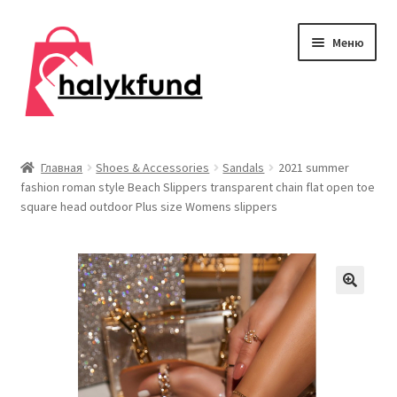
Перейти
Перейти
Меню
к
к
навигации
содержимому
Развер
Обувь
вложен
Главная
Shoes & Accessories
Sandals
2021 summer
меню
fashion roman style Beach Slippers transparent chain flat open toe
Главная
square head outdoor Plus size Womens slippers
О нас
Контакты
Развер
Дом и сад
вложен
меню
Развер
Одежда
вложен