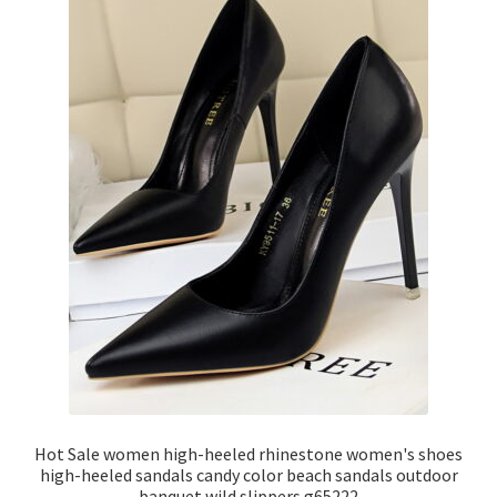
Hot Sale women high-heeled rhinestone women's shoes
high-heeled sandals candy color beach sandals outdoor
banquet wild slippers g65222