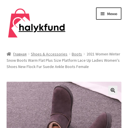
Перейти
Перейти
Меню
к
к
навигации
содержимому
Развер
Обувь
вложен
Главная
Shoes & Accessories
Boots
2021 Women Winter
меню
Snow Boots Warm Flat Plus Size Platform Lace Up Ladies Women's
Главная
Shoes New Flock Fur Suede Ankle Boots Female
О нас
Контакты
Развер
Дом и сад
вложен
меню
Развер
Одежда
вложен