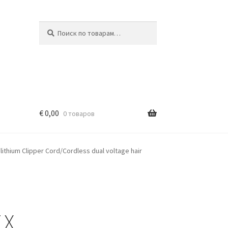
Искать:
Поиск
€
0,00
0 товаров
lithium Clipper Cord/Cordless dual voltage hair
 X