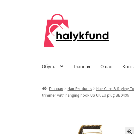
Перейти
Перейти
к
к
навигации
содержимому
Обувь
Главная
О нас
Конт
Главная
Hair Products
Hair Care & Styling T
trimmer with hanging hook US UK EU plug BB0406