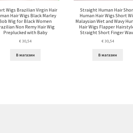
rt Wigs Brazilian Virgin Hair
Straight Human Hair Shor
man Hair Wigs Black Marley
Human Hair Wigs Short W
Bob Wig for Black Women
Malaysian Wet and Wavy H
razilian Non Remy Hair Wig
Hair Wigs Flapper Hairstyl
Preplucked with Baby
Straight Short Finger Wa
€
30,54
€
30,54
В магазин
В магазин