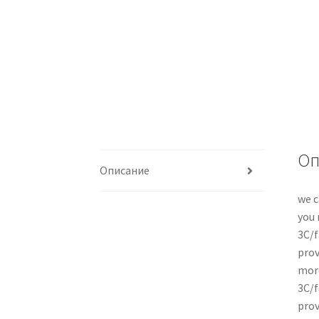
Оп
Описание
we c
you 
3C/f
prov
more
3C/f
prov