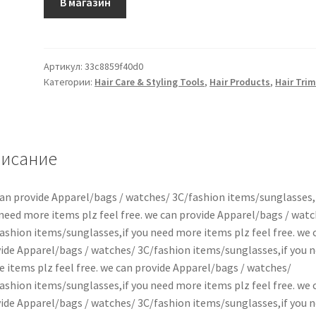
В магазин
Артикул:
33c8859f40d0
Категории:
Hair Care & Styling Tools
,
Hair Products
,
Hair Tri
исание
an provide Apparel/bags / watches/ 3C/fashion items/sunglasses,
need more items plz feel free. we can provide Apparel/bags / watc
ashion items/sunglasses,if you need more items plz feel free. we 
ide Apparel/bags / watches/ 3C/fashion items/sunglasses,if you 
 items plz feel free. we can provide Apparel/bags / watches/
ashion items/sunglasses,if you need more items plz feel free. we 
ide Apparel/bags / watches/ 3C/fashion items/sunglasses,if you 