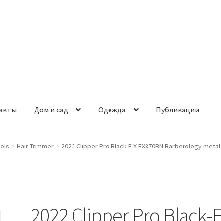
акты
Дом и сад
Одежда
Публикации
ools
Hair Trimmer
2022 Clipper Pro Black-F X FX870BN Barberology metal 
2022 Clipper Pro Black-F