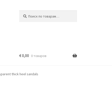
Искать:
Поиск
€
0,00
0 товаров
sparent thick heel sandals