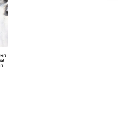
kers
ual
ers