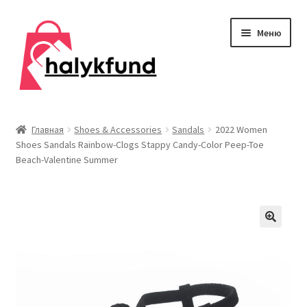
Перейти
Перейти
Меню
к
к
навигации
содержимому
Развер
Обувь
вложен
Главная
Shoes & Accessories
Sandals
2022 Women
меню
Shoes Sandals Rainbow-Clogs Stappy Candy-Color Peep-Toe
Главная
Beach-Valentine Summer
О нас
Контакты
Развер
Дом и сад
вложен
меню
Развер
Одежда
вложен