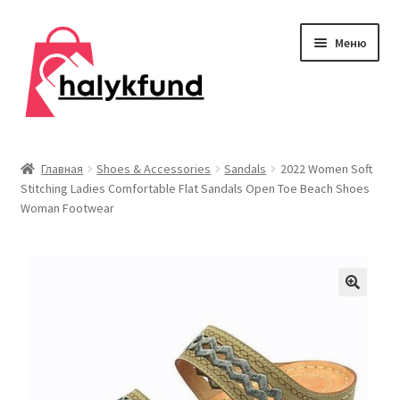
Перейти
Перейти
Меню
к
к
навигации
содержимому
Развер
Обувь
вложен
Главная
Shoes & Accessories
Sandals
2022 Women Soft
меню
Stitching Ladies Comfortable Flat Sandals Open Toe Beach Shoes
Главная
Woman Footwear
О нас
Контакты
Развер
Дом и сад
вложен
меню
Развер
Одежда
вложен