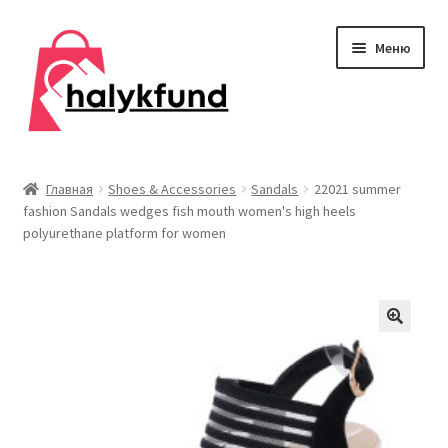
Перейти
Перейти
Меню
к
к
навигации
содержимому
Развер
Обувь
вложен
Главная
Shoes & Accessories
Sandals
22021 summer
меню
fashion Sandals wedges fish mouth women's high heels
Главная
polyurethane platform for women
О нас
Контакты
Развер
Дом и сад
вложен
меню
Развер
Одежда
вложен