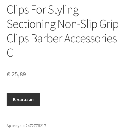
Clips For Styling
Sectioning Non-Slip Grip
Clips Barber Accessories
C
€
25,89
В магазин
Артикул:
e247277ff217