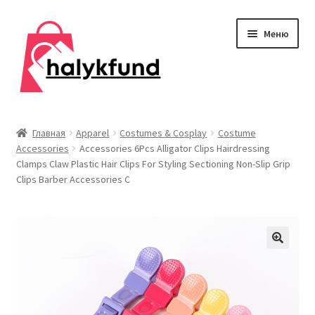
Перейти
Перейти
Меню
к
к
навигации
содержимому
Развер
Обувь
вложен
Главная
Apparel
Costumes & Cosplay
Costume
меню
Accessories
Accessories 6Pcs Alligator Clips Hairdressing
Главная
Clamps Claw Plastic Hair Clips For Styling Sectioning Non-Slip Grip
Clips Barber Accessories C
О нас
Контакты
Развер
Дом и сад
вложен
меню
Развер
Одежда
вложен