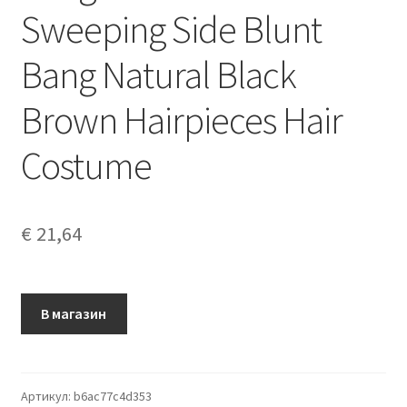
Sweeping Side Blunt
Bang Natural Black
Brown Hairpieces Hair
Costume
€
21,64
В магазин
Артикул:
b6ac77c4d353