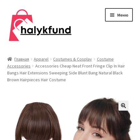
Перейти
Перейти
Меню
к
к
навигации
содержимому
Развер
Обувь
вложен
Главная
Apparel
Costumes & Cosplay
Costume
меню
Accessories
Accessories Cheap Neat Front Fringe Clip In Hair
Главная
Bangs Hair Extensions Sweeping Side Blunt Bang Natural Black
Brown Hairpieces Hair Costume
О нас
Контакты
Развер
Дом и сад
вложен
меню
Развер
Одежда
вложен