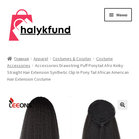
Перейти
Перейти
Меню
к
к
навигации
содержимому
Развер
Обувь
вложен
Главная
Apparel
Costumes & Cosplay
Costume
меню
Accessories
Accessories Drawstring Puff Ponytail Afro Kinky
Главная
Straight Hair Extension Synthetic Clip In Pony Tail African American
Hair Extension Costume
О нас
Контакты
Развер
Дом и сад
вложен
меню
Развер
Одежда
вложен