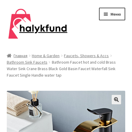
Перейти
Перейти
Меню
к
к
навигации
содержимому
Развер
Обувь
вложен
Главная
Home & Garden
Faucets, Showers & Accs
меню
Bathroom Sink Faucets
Bathroom Faucet hot and cold Brass
Главная
Water Sink Crane Brass Black Gold Basin Faucet Waterfall Sink
Faucet Single Handle water tap
О нас
Контакты
Развер
Дом и сад
вложен
меню
Развер
Одежда
вложен