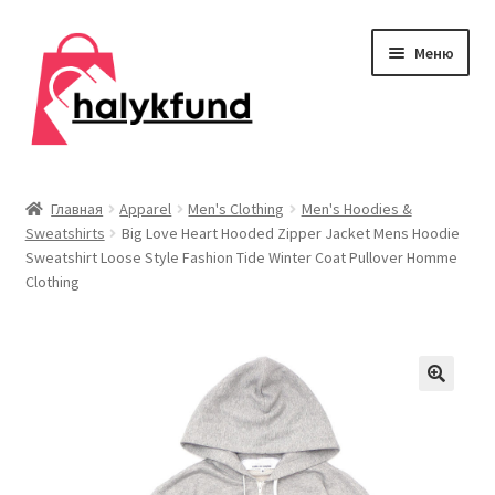
Перейти
Перейти
Меню
к
к
навигации
содержимому
Развер
Обувь
вложен
Главная
Apparel
Men's Clothing
Men's Hoodies &
меню
Sweatshirts
Big Love Heart Hooded Zipper Jacket Mens Hoodie
Главная
Sweatshirt Loose Style Fashion Tide Winter Coat Pullover Homme
Clothing
О нас
Контакты
Развер
Дом и сад
вложен
меню
Развер
Одежда
вложен