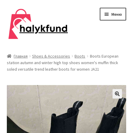
Перейти
Перейти
Меню
к
к
навигации
содержимому
Развер
Обувь
вложен
Главная
Shoes & Accessories
Boots
Boots European
меню
station autumn and winter high top shoes women's muffin thick
Главная
soled versatile trend leather boots for women JA21
О нас
Контакты
Развер
Дом и сад
вложен
меню
Развер
Одежда
вложен