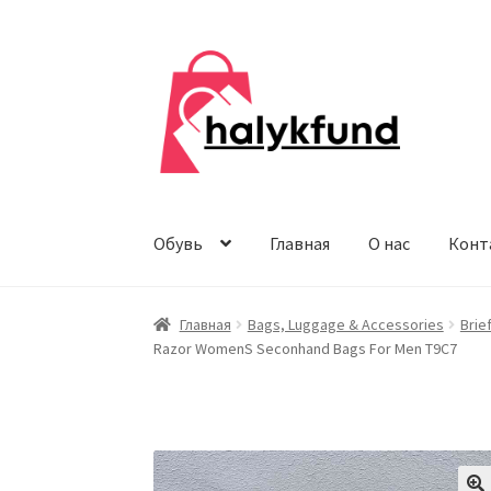
Перейти
Перейти
к
к
навигации
содержимому
Обувь
Главная
О нас
Конт
Главная
Bags, Luggage & Accessories
Brie
Razor WomenS Seconhand Bags For Men T9C7