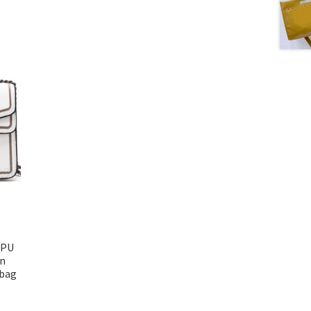
 PU
on
bag
g