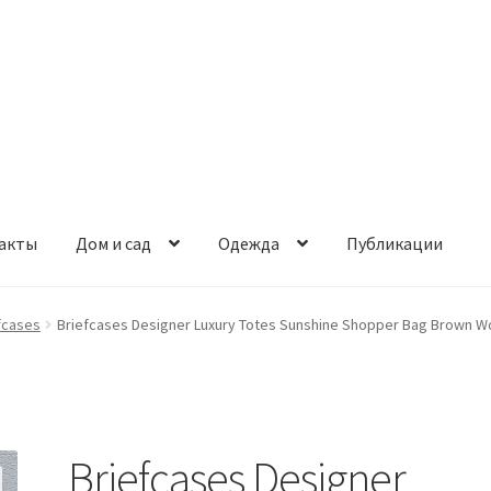
акты
Дом и сад
Одежда
Публикации
fcases
Briefcases Designer Luxury Totes Sunshine Shopper Bag Brown 
Briefcases Designer