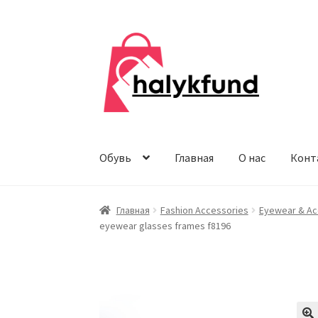
Перейти
Перейти
к
к
навигации
содержимому
Обувь
Главная
О нас
Конт
Главная
Fashion Accessories
Eyewear & Ac
eyewear glasses frames f8196