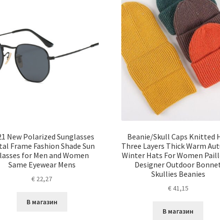
21 New Polarized Sunglasses
Beanie/Skull Caps Knitted 
al Frame Fashion Shade Sun
Three Layers Thick Warm Au
lasses for Men and Women
Winter Hats For Women Paill
Same Eyewear Mens
Designer Outdoor Bonne
Skullies Beanies
€
22,27
€
41,15
В магазин
В магазин