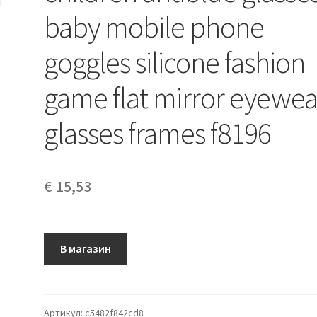
baby mobile phone
goggles silicone fashion
game flat mirror eyewea
glasses frames f8196
€
15,53
В магазин
Артикул:
c5482f842cd8