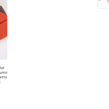
Hat
tumn
ette
t