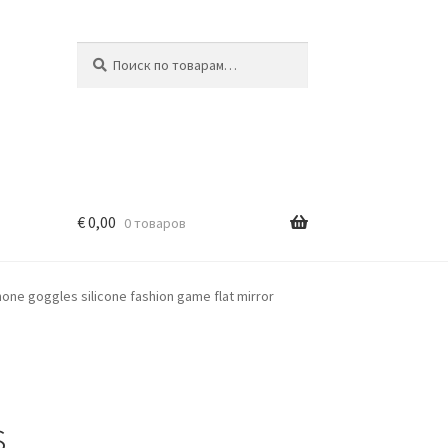
Искать:
Поиск
€
0,00
0 товаров
hone goggles silicone fashion game flat mirror
s