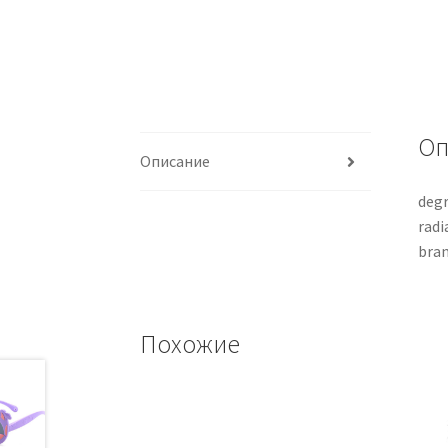
Оп
Описание
degr
radi
bran
Похожие