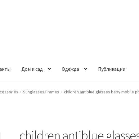
акты
Дом и сад
Одежда
Публикации
cessories
Sunglasses Frames
children antiblue glasses baby mobile p
children antiblue glasse