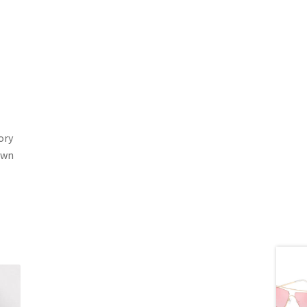
ory
own