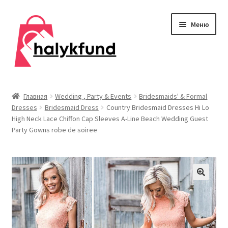
Перейти
Перейти
Меню
к
к
навигации
содержимому
Развер
Обувь
вложен
Главная
Wedding , Party & Events
Bridesmaids' & Formal
меню
Dresses
Bridesmaid Dress
Country Bridesmaid Dresses Hi Lo
Главная
High Neck Lace Chiffon Cap Sleeves A-Line Beach Wedding Guest
Party Gowns robe de soiree
О нас
Контакты
Развер
Дом и сад
вложен
меню
Развер
Одежда
вложен