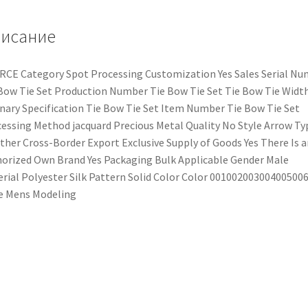
исание
CE Category Spot Processing Customization Yes Sales Serial N
Bow Tie Set Production Number Tie Bow Tie Set Tie Bow Tie Widt
nary Specification Tie Bow Tie Set Item Number Tie Bow Tie Set
essing Method jacquard Precious Metal Quality No Style Arrow Ty
her Cross-Border Export Exclusive Supply of Goods Yes There Is a
orized Own Brand Yes Packaging Bulk Applicable Gender Male
rial Polyester Silk Pattern Solid Color Color 00100200300400500
e Mens Modeling