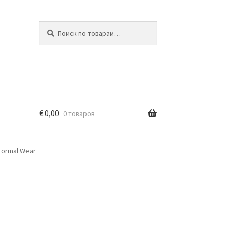
Искать:
Поиск
€
0,00
0 товаров
Formal Wear