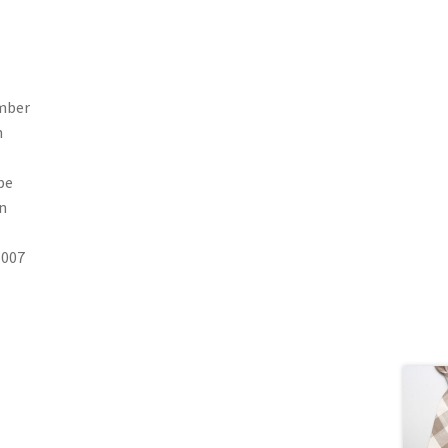
umber
h
pe
n
6007