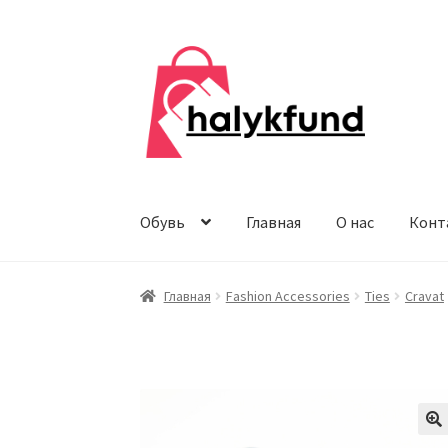
Перейти
Перейти
к
к
навигации
содержимому
Обувь
Главная
О нас
Конт
Главная
Fashion Accessories
Ties
Cravat