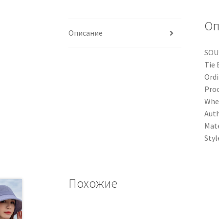
Оп
Описание
SOUR
Tie 
Ordi
Proc
Whet
Auth
Mate
Styl
Похожие