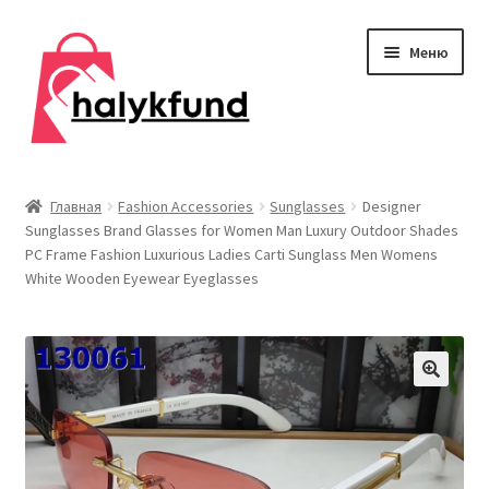
Перейти
Перейти
Меню
к
к
навигации
содержимому
Развер
Обувь
вложен
Главная
Fashion Accessories
Sunglasses
Designer
меню
Sunglasses Brand Glasses for Women Man Luxury Outdoor Shades
Главная
PC Frame Fashion Luxurious Ladies Carti Sunglass Men Womens
White Wooden Eyewear Eyeglasses
О нас
Контакты
Развер
Дом и сад
вложен
меню
Развер
Одежда
вложен