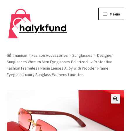
Перейти
Перейти
Меню
к
к
навигации
содержимому
Развер
Обувь
вложен
Главная
Fashion Accessories
Sunglasses
Designer
меню
Sunglasses Women Men Eyeglasses Polarized uv Protection
Главная
Fashion Frameless Resin Lenses Alloy with Wooden Frame
Eyeglass Luxury Sunglass Womens Lunettes
О нас
Контакты
Развер
Дом и сад
вложен
меню
Развер
Одежда
вложен