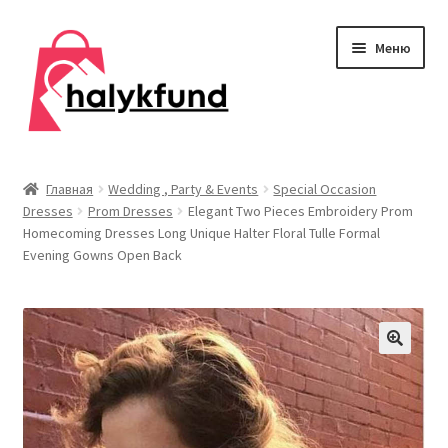
Перейти
Перейти
Меню
к
к
навигации
содержимому
Развер
Обувь
вложен
Главная
Wedding , Party & Events
Special Occasion
меню
Dresses
Prom Dresses
Elegant Two Pieces Embroidery Prom
Главная
Homecoming Dresses Long Unique Halter Floral Tulle Formal
Evening Gowns Open Back
О нас
Контакты
Развер
Дом и сад
вложен
меню
Развер
Одежда
вложен