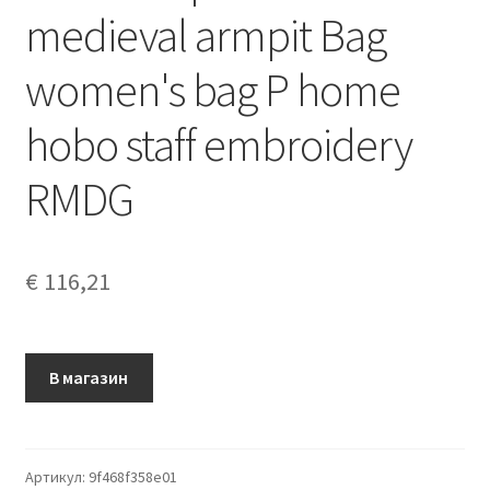
medieval armpit Bag
women's bag P home
hobo staff embroidery
RMDG
€
116,21
В магазин
Артикул:
9f468f358e01