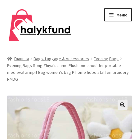
Перейти
Перейти
Меню
к
к
навигации
содержимому
Развер
Обувь
вложен
Главная
Bags, Luggage & Accessories
Evening Bags
меню
Evening Bags Song Zhiya's same Plush one shoulder portable
Главная
medieval armpit Bag women's bag P home hobo staff embroidery
RMDG
О нас
Контакты
Развер
Дом и сад
вложен
меню
Развер
Одежда
вложен