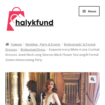
Перейти
Перейти
Меню
к
к
навигации
содержимому
Развер
Обувь
вложен
Главная
Wedding , Party & Events
Bridesmaids' & Formal
меню
Dresses
Bridesmaid Dress
Exquisite Ivory/White A Line Cocktail
Главная
Dresses Jewel Neck Long Sleeves Black Flower Tea Length Formal
Gowns Homecoming Party
О нас
Контакты
Развер
Дом и сад
вложен
меню
Развер
Одежда
вложен