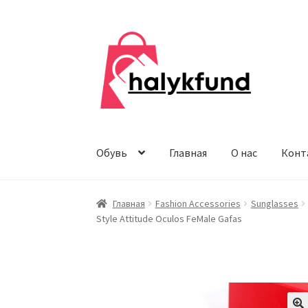
Перейти
Перейти
к
к
навигации
содержимому
Обувь
Главная
О нас
Конт
Главная
Fashion Accessories
Sunglasses
Style Attitude Oculos FeMale Gafas