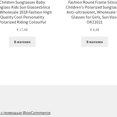
Children Sunglasses Baby
Fashion Round Frame Silic
glass Kids Sun GlassesSilica
Children's Polarized Sunglas
 Wholesale 2018 Fashion High
Anti-ultraviolet, Wholesale
Quality Cool Personality
Glasses for Girls, Sun Viso
Polarized Riding Colourful
OK11021
€
17,66
€
8,68
В магазин
В магазин
о с помощью WooCommerce
.